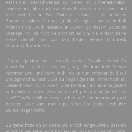
Rassismus unterschwelligst zu finden ist. Sicherheitshalber
zwinkere ich dabei noch. Ironiefreie Person Nummer zwei starrt
mich weiterhin an. Das Zwinkern scheint sie für nervöses
Zucken zu halten. „Du hast ja Ideen“, sagt sie und wiederholt
meinen Plan: „Reich heiraten. In Dubai!“ Zu diesem Zeitpunkt
überlege ich, ob nicht vielleicht ich es bin, die einfach keine
Ironie versteht und von den beiden gerade humoresk
übertrumpft werde. Nö.
„Du hast ja sicher was zu erzählen, was Du alles erlebst. Da
musst Du ein Buch schreiben“, sagt die ironiefreie Person
Nummer zwei und starrt mich, die ja nun offenbar bald auf
Bräutigamschau nach Dubai zu fliegen gedenkt, immer noch an.
„Vielleicht wirst Du ja Zweit- oder Drittfrau.“ Ich nicke begeistert
und zwinkere weiter. „Das wäre doch prima, dann bin ich fein
raus!“ Das Duo Withoutirony stochert im Essen herum und guckt
betreten. „Wie kann man nur“, rufen ihre Blicke, doch ihre
Münder sagen nichts.
Zu gerne hätte ich an dieser Stelle noch eingeworfen, dass ich
eigentlich viel lieber eine Karriere als Spielerfrau gehabt hätte,