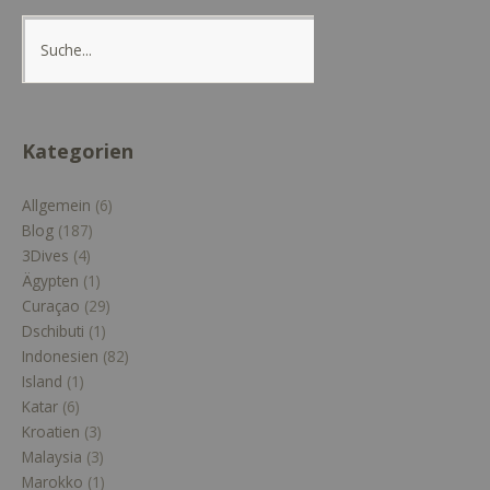
Kategorien
Allgemein
(6)
Blog
(187)
3Dives
(4)
Ägypten
(1)
Curaçao
(29)
Dschibuti
(1)
Indonesien
(82)
Island
(1)
Katar
(6)
Kroatien
(3)
Malaysia
(3)
Marokko
(1)