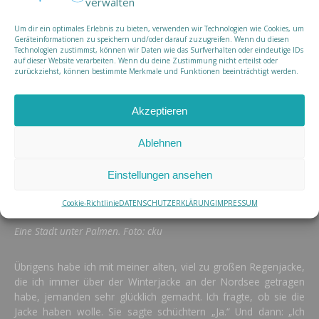
verwalten
Und noch was anderes: Beim Ausmisten bin ich auf Düsseldorf
in der Streichholzschachtel gestoßen. Mitgebracht aus
Um dir ein optimales Erlebnis zu bieten, verwenden wir Technologien wie Cookies, um
Deutschland, ein Überbleibsel einer Lokaljournalismusstory.
Geräteinformationen zu speichern und/oder darauf zuzugreifen. Wenn du diesen
Heimat to go. Düsseldorf unter Palmen. So viele Überschriften!
Technologien zustimmst, können wir Daten wie das Surfverhalten oder eindeutige IDs
auf dieser Website verarbeiten. Wenn du deine Zustimmung nicht erteilst oder
zurückziehst, können bestimmte Merkmale und Funktionen beeinträchtigt werden.
Akzeptieren
Ablehnen
Einstellungen ansehen
Cookie-Richtlinie
DATENSCHUTZERKLÄRUNG
IMPRESSUM
Eine Stadt unter Palmen. Foto: cku
Übrigens habe ich mit meiner alten, viel zu großen Regenjacke,
die ich immer über der Winterjacke an der Nordsee getragen
habe, jemanden sehr glücklich gemacht. Ich fragte, ob sie die
Jacke haben wolle. Sie sagte schüchtern „Ja.“ Und dann: „Ich