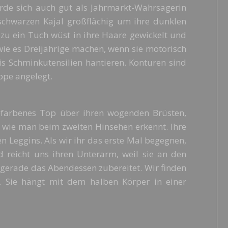
de sich auch gut als Jahrmarkt-Wahrsagerin
schwarzen Kajal großflächig um ihre dunklen
azu ein Tuch wüst in ihre Haare gewickelt und
 wie es Dreijährige machen, wenn sie motorisch
s Schminkutensilien hantieren. Konturen sind
ippe angelegt.
gefarbenes Top über ihren wogenden Brüsten,
 wie man beim zweiten Hinsehen erkennt. Ihre
n Leggins. Als wir ihr das erste Mal begegnen,
 reicht uns ihren Unterarm, weil sie an den
erade das Abendessen zubereitet. Wir finden
n. Sie hängt mit dem halben Körper in einer