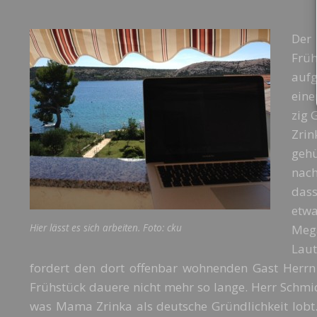
De
Frü
auf
eine
zig 
Zrin
gehü
nach
das
etw
Hier lässt es sich arbeiten. Foto: cku
Mega
Laut
fordert den dort offenbar wohnenden Gast Herrn
Frühstück dauere nicht mehr so lange. Herr Schmi
was Mama Zrinka als deutsche Gründlichkeit lobt.