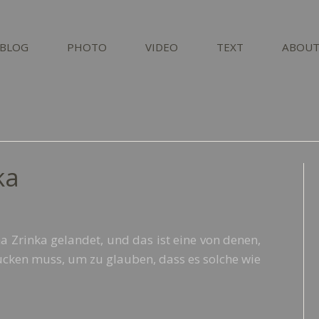
BLOG
PHOTO
VIDEO
TEXT
ABOU
ka
 Zrinka gelandet, und das ist eine von denen,
ucken muss, um zu glauben, dass es solche wie